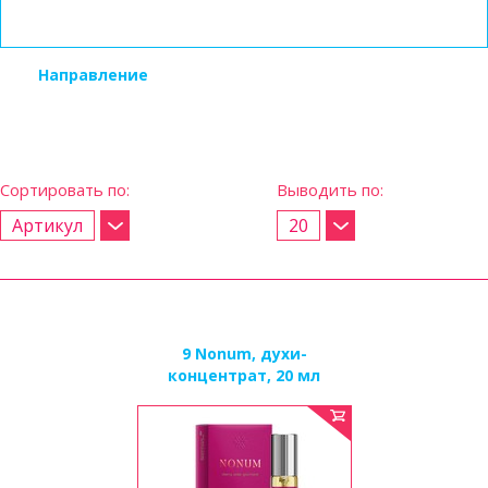
Направление
Сортировать по:
Выводить по:
Артикул
20
Артикул
4
Название
8
Цена
16
24
9 Nonum, духи-
концентрат, 20 мл
32